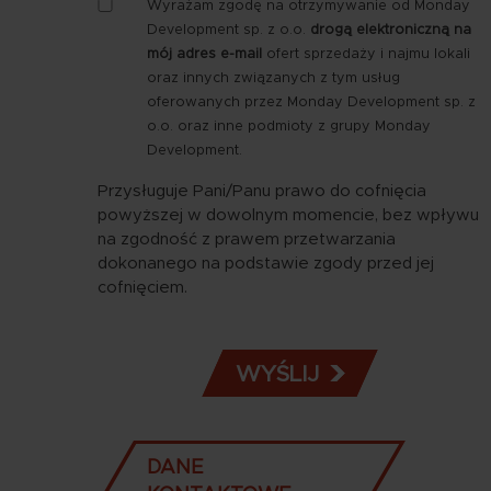
Zgoda
Wyrażam zgodę na otrzymywanie od Monday
-
Development sp. z o.o.
drogą elektroniczną na
marketing
mój adres e-mail
ofert sprzedaży i najmu lokali
e-
oraz innych związanych z tym usług
mail
oferowanych przez Monday Development sp. z
o.o. oraz inne podmioty z grupy Monday
Development.
Przysługuje Pani/Panu prawo do cofnięcia
powyższej w dowolnym momencie, bez wpływu
na zgodność z prawem przetwarzania
dokonanego na podstawie zgody przed jej
cofnięciem.
DANE