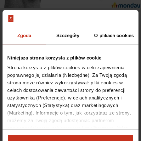
04-01-2024
Zgoda
Szczegóły
O plikach cookies
Styczniowa promocja - umowa
deweloperska za 1 zł!
Niniejsza strona korzysta z plików cookie
Mimo że czas świątecznych prezentów już za nami,
Strona korzysta z plików cookies w celu zapewnienia
w Monday Development nie przestajemy
poprawnego jej działania (Niezbędne). Za Twoją zgodą
obdarowywać naszych klientów. Z myślą o
strona może również wykorzystywać pliki cookies w
przyszłych mieszkańcach Famy Jeżyce
celach dostosowania zawartości strony do preferencji
przygotowaliśmy specjalną promocję, w której
użytkownika (Preferencje), w celach analitycznych i
kupując mieszkanie w styczniu, umowę
statystycznych (Statystyka) oraz marketingowych
deweloperską podpiszesz jedynie za 1 zł! Trzeci
(Marketing). Informacje o tym, jak korzystasz ze strony,
etap…
możemy za Twoją zgodą udostępniać partnerom
społecznościowym, reklamowym i analitycznym, którzy
CZYTAJ DALEJ
mogą połączyć te informacje z innymi danymi